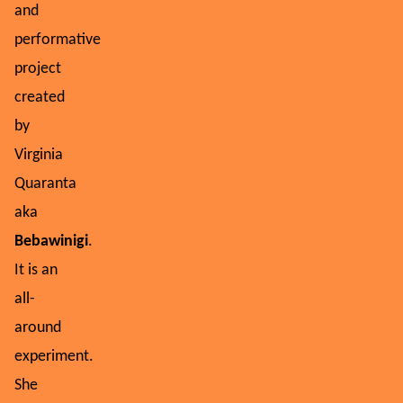
and
performative
project
created
by
Virginia
Quaranta
aka
Bebawinigi
.
It
is an
all-
around
experiment.
She