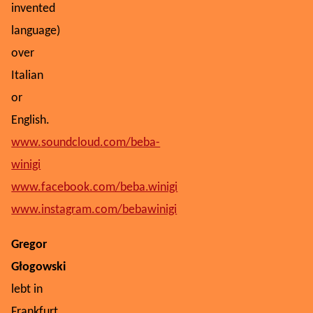
invented
language)
over
Italian
or
English.
www.soundcloud.com/beba-
winigi
www.facebook.com/beba.winigi
www.instagram.com/bebawinigi
Gregor
Głogowski
lebt in
Frankfurt