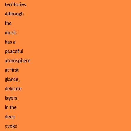
territories.
Although
the
music
has a
peaceful
atmosphere
at first
glance,
delicate
layers
in the
deep
evoke