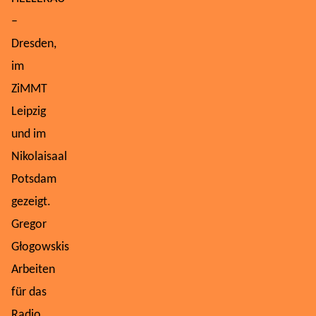
–
Dresden,
im
ZiMMT
Leipzig
und im
Nikolaisaal
Potsdam
gezeigt.
Gregor
Głogowskis
Arbeiten
für das
Radio