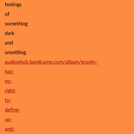
feelings
of
something
dark
and
unsettling.
audiophob.bandcamp.com/album/gravity-
has-
no-
right-
to-
define-
up-
and-