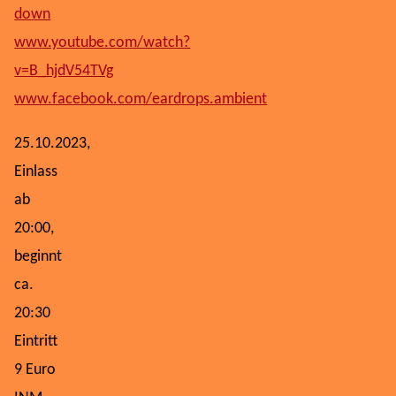
down
www.youtube.com/watch?
v=B_hjdV54TVg
www.facebook.com/eardrops.ambient
25.10.2023,
Einlass
ab
20:00,
beginnt
ca.
20:30
Eintritt
9 Euro