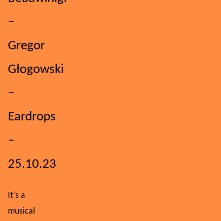
–
Gregor
Głogowski
–
Eardrops
–
25.10.23
It’s a
musical