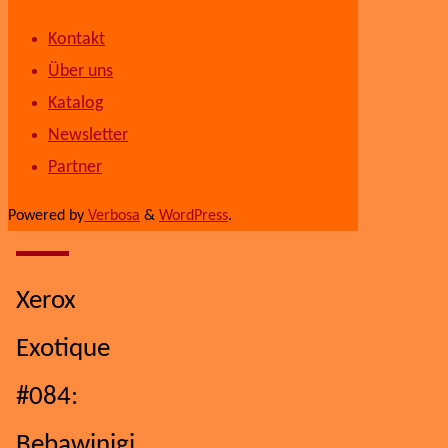
Kontakt
Über uns
Katalog
Newsletter
Partner
Powered by
Verbosa
&
WordPress
.
Xerox
Exotique
#084:
Bebawinigi